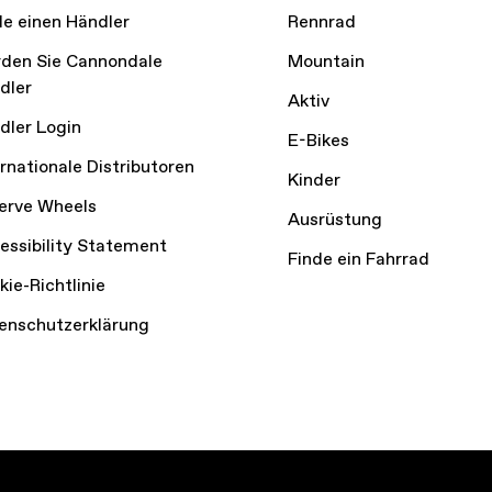
de einen Händler
Rennrad
den Sie Cannondale
Mountain
dler
Aktiv
dler Login
E-Bikes
ernationale Distributoren
Kinder
erve Wheels
Ausrüstung
essibility Statement
Finde ein Fahrrad
kie-Richtlinie
enschutzerklärung