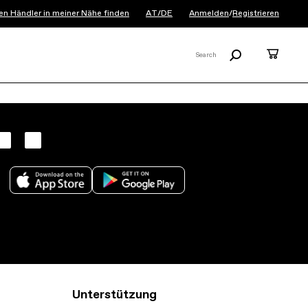
en Händler in meiner Nähe finden
AT/DE
Anmelden
/
Registrieren
Suchen
Waren
Search
X
Unterstützung