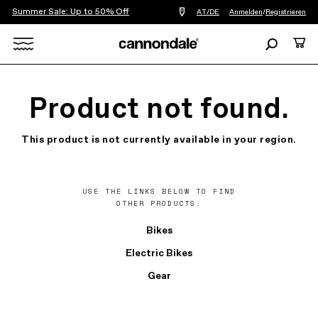
Summer Sale: Up to 50% Off
Einen
AT/DE
Anmelden
/
Registrieren
Händler
in
Suchen
Ware
meiner
Nähe
Search
finden
X
Product not found.
This product is not currently available in your region.
USE THE LINKS BELOW TO FIND
OTHER PRODUCTS.
Bikes
Electric Bikes
Gear