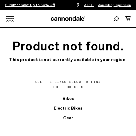
Summer Sale: Up to 50% Off
Einen
AT/DE
Anmelden
/
Registrieren
Händler
in
Suchen
Ware
meiner
Nähe
Search
finden
X
Product not found.
This product is not currently available in your region.
USE THE LINKS BELOW TO FIND
OTHER PRODUCTS.
Bikes
Electric Bikes
Gear