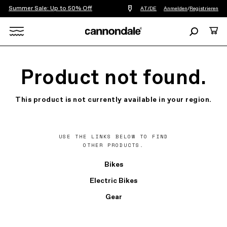
Summer Sale: Up to 50% Off
Einen
AT/DE
Anmelden
/
Registrieren
Händler
in
Suchen
Ware
meiner
Nähe
Search
finden
X
Product not found.
This product is not currently available in your region.
USE THE LINKS BELOW TO FIND
OTHER PRODUCTS.
Bikes
Electric Bikes
Gear