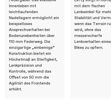
Federgabel. Das exklusive
Lefty sorgt in Komb
Innenleben mit
mit dem flachen
leichtlaufenden
Lenkwinkel für meh
Nadellagern ermöglicht ein
Stabilität und Vert
beispielloses
wenn das Terrain r
Ansprechverhalten bei
wird, ohne das
Bodenunebenheiten über
messerscharfe
110 mm Federweg. Die
Lenkverhalten eines
einzigartige „einbeinige“
Bikes zu opfern.
Konstruktion bietet ein
Höchstmaß an Steifigkeit,
Lenkpräzision und
Kontrolle, während das
Offset von 50 mm die
Agilität des Frontends
erhöht.