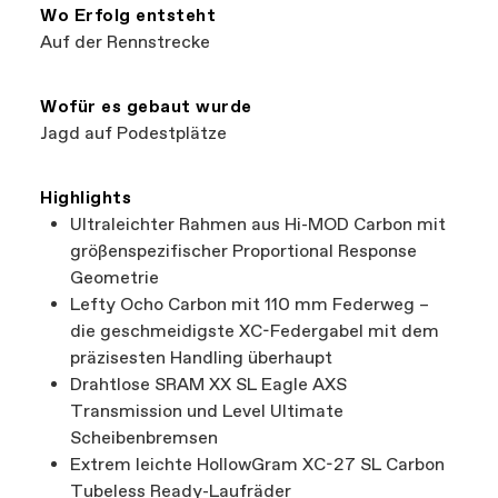
finden—das nennt man eine Win-Win-
Wo Erfolg entsteht
Situation.
Auf der Rennstrecke
Wofür es gebaut wurde
Jagd auf Podestplätze
Highlights
Ultraleichter Rahmen aus Hi-MOD Carbon mit
größenspezifischer Proportional Response
Geometrie
Lefty Ocho Carbon mit 110 mm Federweg –
die geschmeidigste XC-Federgabel mit dem
präzisesten Handling überhaupt
Drahtlose SRAM XX SL Eagle AXS
Transmission und Level Ultimate
Scheibenbremsen
Extrem leichte HollowGram XC-27 SL Carbon
Tubeless Ready-Laufräder