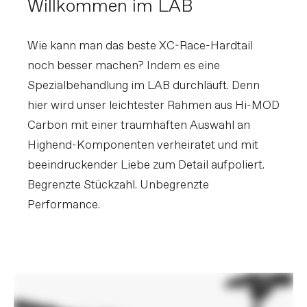
Willkommen im LAB
Carbon, 28h, 25mm inner width, tubeless
ready
Speichen
DT Swiss Competition Race, straight-
pull
Wie kann man das beste XC-Race-Hardtail
Reifengröße
2.4
noch besser machen? Indem es eine
Reifendimension
29
Spezialbehandlung im LAB durchläuft. Denn
Naben
(F) HollowGram Lefty 60 / (R)
HollowGram w/DT Swiss Star Ratchet
hier wird unser leichtester Rahmen aus Hi-MOD
internals, 12x148mm thru-axle
Carbon mit einer traumhaften Auswahl an
Reifen
(F) Maxxis Rekon Race WT 29x2.4", EXO
Protection, tubeless ready / (R) Maxxis
Highend-Komponenten verheiratet und mit
Aspen WT 29x2.4", EXO Protection,
tubeless ready
beeindruckender Liebe zum Detail aufpoliert.
Begrenzte Stückzahl. Unbegrenzte
KOMPONENTEN
Performance.
Lenker
Cannondale 1 Flat, Carbon, 31.8mm, 9°
backsweep, 760mm
Vorbau
Cannondale 1, 7075 Alloy, 1-1/8", 31.8, 7°
Griffe
Cannondale XC Silicone
Sattel
Prologo Dimension NDR, Tirox rails
Sattelstütze
C1 Carbon, 27.2x400mm