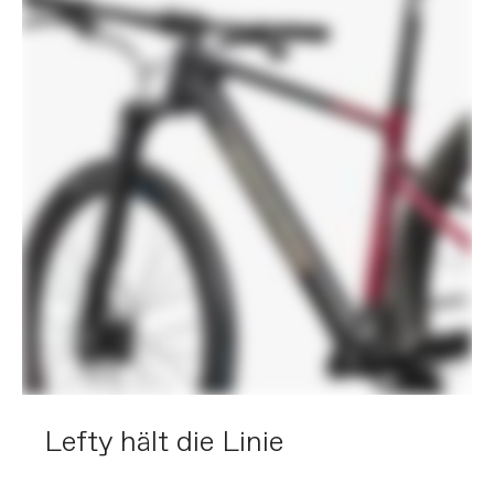
EXTRA
Extra 1
Tubeless valve stems, SRAM AXS
charger
BITTE BEACHTE, DASS ES AUFGRUND VON
VERFÜGBARKEITEN SOWIE ANDEREN FAKTOREN ZU
VORAB NICHT ANGEKÜNDIGTEN ÄNDERUNGEN
KOMMEN KANN .
Lefty hält die Linie