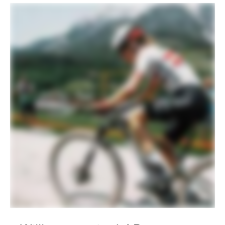
OppO Spring System, tapered steerer,
50mm offset
Steuersatz
Integrated Sealed Bearing, Tapered
ANTRIEB
Schaltwerk
SRAM XX SL Eagle AXS, T-Type
Schalthebel
SRAM AXS T-Type Pod Ultimate
Controller
Kette
SRAM XX SL, T-Type, 12-speed
Kurbel
SRAM XX SL T-Type, 34T
Kassette
SRAM XX SL Eagle, 10-52, T-Type, 12-
speed
Bottom Bracket
SRAM PF30 MTB83, Ceramic
BREMSEN
Bremsen
SRAM Level Ultimate hydraulic disc,
180/160mm CenterLine rotors
Bremshebel
SRAM Level Ultimate, carbon levers
LAUFRÄDER
Felgen
HollowGram 25, Superlight Hi-Impact