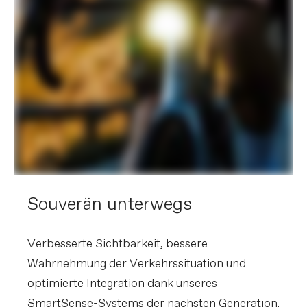
BITTE BEACHTE, DASS ES AUFGRUND VON
VERFÜGBARKEITEN SOWIE ANDEREN FAKTOREN ZU
VORAB NICHT ANGEKÜNDIGTEN ÄNDERUNGEN
KOMMEN KANN .
Souverän unterwegs
Verbesserte Sichtbarkeit, bessere
Wahrnehmung der Verkehrssituation und
optimierte Integration dank unseres
SmartSense-Systems der nächsten Generation.