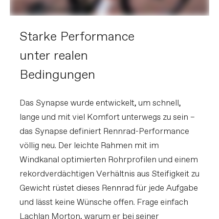
BREMSEN
Starke Performance
Bremsen
SRAM Force AXS hydraulic disc,
160/160mm Centerline XR centerlock
rotors
unter realen
Bremshebel
SRAM Force AXS hydraulic disc
Bedingungen
LAUFRÄDER
Felgen
Reserve 42 | 49 Turbulent Aero, 24h,
Das Synapse wurde entwickelt, um schnell,
tubeless ready
Speichen
Sapim CX-Delta J-bend
lange und mit viel Komfort unterwegs zu sein –
Reifengröße
32
das Synapse definiert Rennrad-Performance
Reifendimension
700c
völlig neu. Der leichte Rahmen mit im
Naben
(F) DT Swiss 370, 12x100mm centerlock
/ (R) DT Swiss 370 LN Ratchet System,
Windkanal optimierten Rohrprofilen und einem
12x142mm centerlock
Reifen
Vittoria Rubino Pro IV, 700x32c
rekordverdächtigen Verhältnis aus Steifigkeit zu
Gewicht rüstet dieses Rennrad für jede Aufgabe
KOMPONENTEN
und lässt keine Wünsche offen. Frage einfach
Lenker
Vision Trimax Aero Alloy: 400mm (44-
Lachlan Morton, warum er bei seiner
51cm), 420mm (54-61cm)