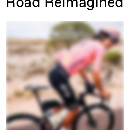
Road Reimagined
Rahmen
Synapse Carbon, Proportional
Response construction, integrated
cable routing, downtube Stashport,
12x142 thru-axle, UDH, BSA 68mm
threaded BB, flat mount disc, integrated
seat binder, SmartSense Gen 2.0
equipped, fender mounts
Gabel
Synapse Carbon, integrated crown race,
12x100mm thru-axle, flat mount disc,
internal routing, 1-1/8" to 1-1/5" Delta
steerer, 55mm offset, fender mounts
Steuersatz
Integrated, 1-1/8" - 1-1/2"
ANTRIEB
Schaltwerk
SRAM Force AXS
Front Derailleur
SRAM Force AXS, braze-on
Schalthebel
SRAM Force AXS
Kette
SRAM Force
Kurbel
SRAM Force, 46/33: 165mm (44cm),
170mm (48-51cm), 172.5 (54-56cm),
175mm (58-61)
Kassette
SRAM Force XG-1270, 10-36, 12-speed
Bottom Bracket
SRAM DUB BSA