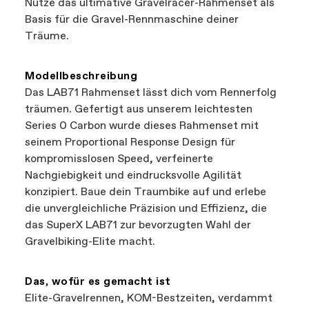
Nutze das ultimative Gravelracer-Rahmenset als
Garantiefragen zu Cannondale-Kleidung oder
vorgestellten Geschäfte sind unabhängige,
Basis für die Gravel-Rennmaschine deiner
Zubehör kannst du Cannondale Services unter
autorisierte Cannondale-Händler, sodass Sie
Träume.
00800 32132123
lokale Unternehmen unterstützen können,
erreichen.
während Sie trotzdem das beste Fahrrad
finden—das nennt man eine Win-Win-
Modellbeschreibung
Situation.
Das LAB71 Rahmenset lässt dich vom Rennerfolg
träumen. Gefertigt aus unserem leichtesten
Series 0 Carbon wurde dieses Rahmenset mit
seinem Proportional Response Design für
kompromisslosen Speed, verfeinerte
Nachgiebigkeit und eindrucksvolle Agilität
konzipiert. Baue dein Traumbike auf und erlebe
die unvergleichliche Präzision und Effizienz, die
das SuperX LAB71 zur bevorzugten Wahl der
Gravelbiking-Elite macht.
Das, wofür es gemacht ist
Elite-Gravelrennen, KOM-Bestzeiten, verdammt