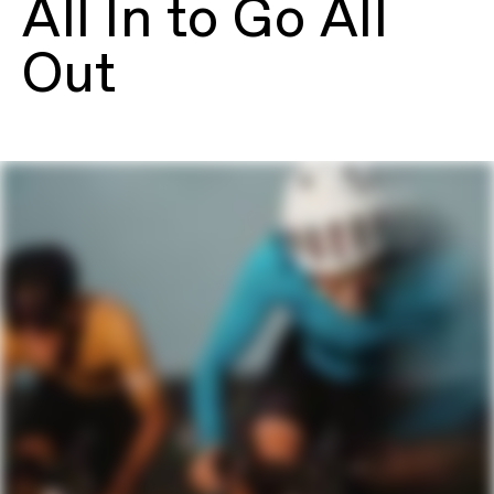
All In to Go All
construction, internal cable routing,
12x142mm thru-axle, UDH BSA 68mm
threaded BB, flat mount disc, integrated
Out
seatpost binder
Gabel
Lab71 SuperX, Series 0 carbon
construction, integrated crown race,
12x100mm thru-axle, flat mount disc,
internal routing, 1-1/8" to 1-1/2" Delta
steerer, 55mm offset
LAUFRÄDER
Reifendimension
700c
KOMPONENTEN
Sattelstütze
Cannondale C1 Aero 27 Carbon, 0mm
offset (46cm), 15mm offset (51-61cm)
BITTE BEACHTE, DASS ES AUFGRUND VON
VERFÜGBARKEITEN SOWIE ANDEREN FAKTOREN ZU
VORAB NICHT ANGEKÜNDIGTEN ÄNDERUNGEN
KOMMEN KANN .