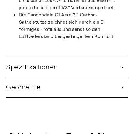
ein cleaner Look. Alternativ ist das Bike mit
jedem beliebigen 1 1/8” Vorbau kompatibel
Die Cannondale C1 Aero 27 Carbon-
Sattelstütze zeichnet sich durch ein D-
förmiges Profil aus und senkt so den
Luftwiderstand bei gesteigertem Komfort
Spezifikationen
DETAILS
Geometrie
Plattform
SuperX
Modell
SuperX LAB71 Frameset
Modellnummer
C17065U
FIRST LOOK | SuperX
RAHMENSET
VIDEO ABSPIELEN
Rahmen
Lab71 SuperX, Series 0 carbon
construction, Proportional Response