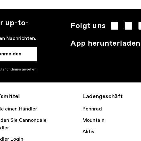
r up-to-
Folgt uns
den Nachrichten.
App herunterladen
Anmelden
tzrichtlinien ansehen
fsmittel
Ladengeschäft
de einen Händler
Rennrad
den Sie Cannondale
Mountain
dler
Aktiv
dler Login