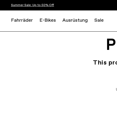
Summer Sale: Up to 50% Off
Fahrräder
E-Bikes
Ausrüstung
Sale
P
This pr