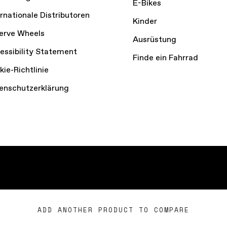
E-Bikes
ernationale Distributoren
Kinder
erve Wheels
Ausrüstung
essibility Statement
Finde ein Fahrrad
kie-Richtlinie
enschutzerklärung
vice
Privacy Policy
Cookie Preferences
ADD ANOTHER PRODUCT TO COMPARE