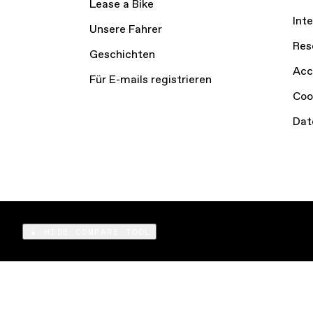
Lease a Bike
Int
Unsere Fahrer
Res
Geschichten
Acc
Für E-mails registrieren
Coo
Dat
HIDE COMPARE TOOL
Compare
Products
© Cycling Sports Group, Inc. 2026
Terms of Ser