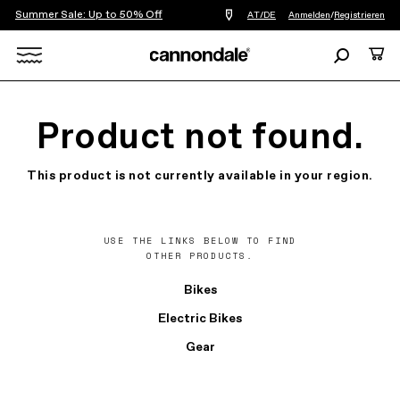
Summer Sale: Up to 50% Off
Einen
AT/DE
Anmelden
/
Registrieren
Händler
in
Suchen
Ware
meiner
Nähe
Search
finden
X
Product not found.
This product is not currently available in your region.
USE THE LINKS BELOW TO FIND
OTHER PRODUCTS.
Bikes
Electric Bikes
Gear