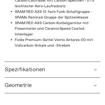
Carbon-Laufräder mit Carbon-Speichen - DTs
leichtester Aero-Laufradsatz
SRAM RED AXS 12-fach Funk-Schaltgruppe -
SRAMs Rennrad-Gruppe der Spitzenklasse
SRAM RED AXS Carbon-Kurbelgarnitur mit
Powermeter und CeramicSpeed Coated
Innenlager
Fiziks Premium-Sattel Vento Antares 00 mit
Vollcarbon-Schale und -Streben
Spezifikationen
DETAILS
Geometrie
Plattform
SuperSix EVO
Modell
SuperSix EVO LAB71 SL SMU
Modellnummer
C1116GU SMU