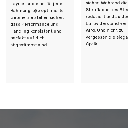
Bottom Bracket
CeramicSpeed BB Alpha for BSA DUB
sicher. Während die
Layups und eine für jede
Stirnfläche des Ste
Rahmengröße optimierte
BREMSEN
reduziert und so de
Geometrie stellen sicher,
Bremsen
SRAM RED AXS hydraulic disc, Paceline
Luftwiderstand verr
dass Performance und
X 160/160mm rotors
wird. Und nicht zu
Handling konsistent und
Bremshebel
SRAM RED AXS hydraulic disc
vergessen die eleg
perfekt auf dich
Optik.
LAUFRÄDER
abgestimmt sind.
Felgen
DT Swiss ARC 1100 DICUT DB 38,
carbon, 20mm inner width, 38mm depth
Speichen
DT Swiss Carbon Spoke
Reifengröße
29
Reifendimension
700c
Naben
DT Swiss 180 DICUT, SINC ceramic
bearings, centerlock, straight pull - (F)
12x100mm, (R) 12x142mm, Ratchet EXP
36
Reifen
Vittoria Corsa Pro, 700x28c Tube Type,
TPU tube optimized
KOMPONENTEN
Lenker
Cannondale SystemBar Road SL,