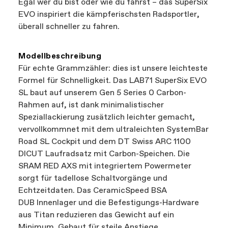
Egal wer du bist oder wie du fährst – das SuperSix
Garantiefragen zu Cannondale-Kleidung oder
vorgestellten Geschäfte sind unabhängige,
EVO inspiriert die kämpferischsten Radsportler,
Zubehör kannst du Cannondale Services unter
autorisierte Cannondale-Händler, sodass Sie
überall schneller zu fahren.
00800 32132123
lokale Unternehmen unterstützen können,
erreichen.
während Sie trotzdem das beste Fahrrad
finden—das nennt man eine Win-Win-
Modellbeschreibung
Situation.
Für echte Grammzähler: dies ist unsere leichteste
Formel für Schnelligkeit. Das LAB71 SuperSix EVO
SL baut auf unserem Gen 5 Series 0 Carbon-
Rahmen auf, ist dank minimalistischer
Speziallackierung zusätzlich leichter gemacht,
vervollkommnet mit dem ultraleichten SystemBar
Road SL Cockpit und dem DT Swiss ARC 1100
DICUT Laufradsatz mit Carbon-Speichen. Die
SRAM RED AXS mit integriertem Powermeter
sorgt für tadellose Schaltvorgänge und
Echtzeitdaten. Das CeramicSpeed BSA
DUB Innenlager und die Befestigungs-Hardware
aus Titan reduzieren das Gewicht auf ein
Minimum. Gebaut für steile Anstiege,