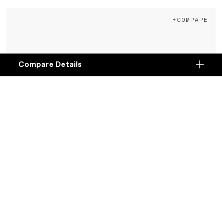
+COMPARE
Compare Details
Compare
ADD ANOTHER PRODUCT TO COMPARE
Products
Specifications
DETAILS
Plattform
Details
Lefty Ocho
Alloy Fork
€ 1.249
Modell