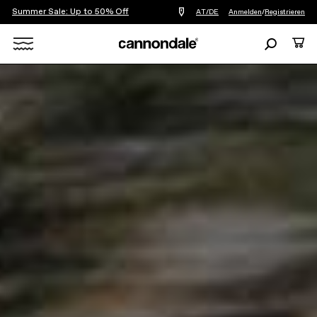
Summer Sale: Up to 50% Off
Einen
AT/DE
Anmelden
/
Registrieren
Händler
in
Suchen
Ware
meiner
Nähe
Search
finden
X