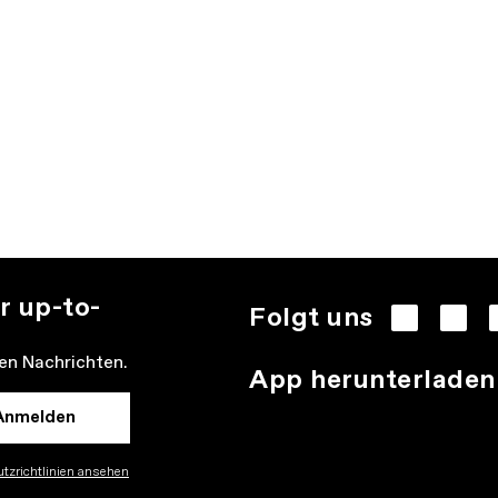
r up-to-
Folgt uns
den Nachrichten.
App herunterladen
Anmelden
tzrichtlinien ansehen