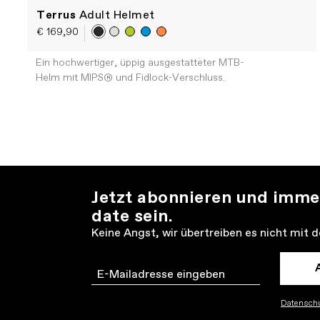
Terrus
Adult Helmet
€ 169,90
Ein hochwertiger, üppig ausgestatteter MTB-
Helm mit MIPS® und Fidlock-Verschluss.
Jetzt abonnieren und imme
date sein.
Keine Angst, wir übertreiben es nicht mit 
Email
Datenschu