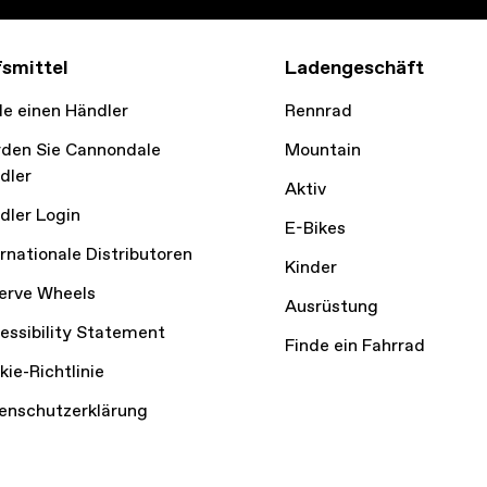
fsmittel
Ladengeschäft
de einen Händler
Rennrad
den Sie Cannondale
Mountain
dler
Aktiv
dler Login
E-Bikes
ernationale Distributoren
Kinder
erve Wheels
Ausrüstung
essibility Statement
Finde ein Fahrrad
kie-Richtlinie
enschutzerklärung