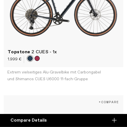
Topstone
2 CUES - 1x
1.999 €
Extrem vielseitiges Alu-Gravelbike mit Carbongabel
und Shimanos CUES U6000 11-fach-Gruppe
+COMPARE
Compare Details
Compare