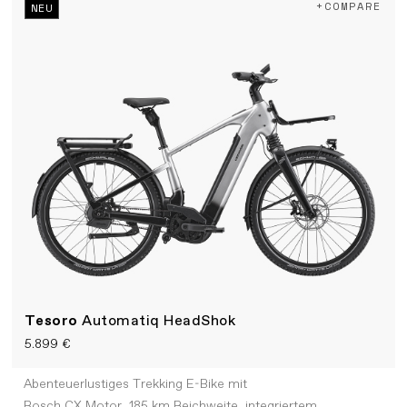
+COMPARE
NEU
Tesoro
Automatiq HeadShok
5.899 €
Abenteuerlustiges Trekking E-Bike mit
Bosch CX Motor, 185 km Reichweite, integriertem