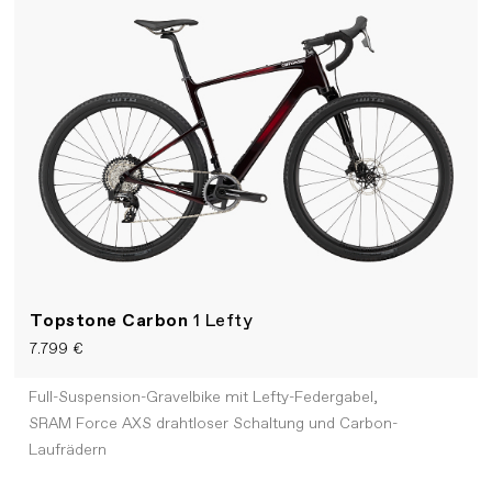
Topstone Carbon
1 Lefty
7.799 €
Full-Suspension-Gravelbike mit Lefty-Federgabel,
SRAM Force AXS drahtloser Schaltung und Carbon-
Laufrädern