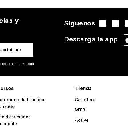
cias y
Síguenos
Descarga la app
nscribirme
 politica de privacidad
ursos
Tienda
ontrar un distribuidor
Carretera
orizado
MTB
te distribuidor
Active
nondale