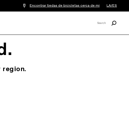
Encontrar tiedas de bicicletas cerca de mi
LA/ES
Buscar
Search
X
d.
 region.
.