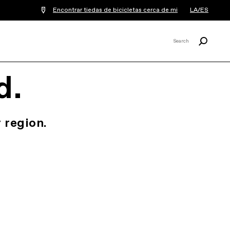
Encontrar tiedas de bicicletas cerca de mi
LA/ES
Buscar
Search
X
d.
 region.
.