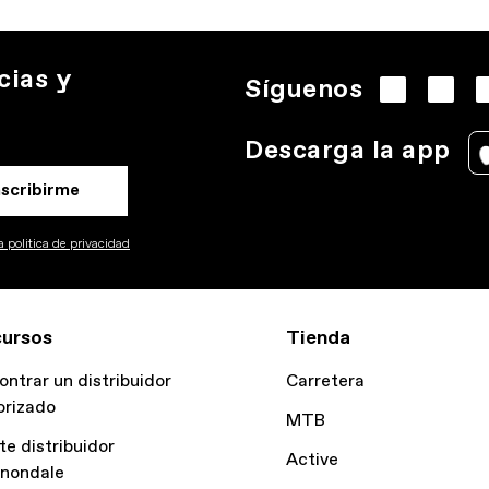
cias y
Síguenos
Descarga la app
nscribirme
 politica de privacidad
ursos
Tienda
ontrar un distribuidor
Carretera
orizado
MTB
te distribuidor
Active
nondale