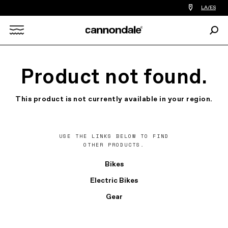
Encontrar
LA/ES
tiedas
de
Busc
bicicletas
Search
cerca
de
mi
X
Product not found.
This product is not currently available in your region.
USE THE LINKS BELOW TO FIND
OTHER PRODUCTS.
Bikes
Electric Bikes
Gear