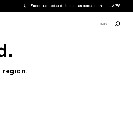
Encontrar tiedas de bicicletas cerca de mi
LA/ES
Buscar
Search
X
d.
 region.
.