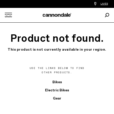
Encontrar
LA/ES
tiedas
de
Busc
bicicletas
Search
cerca
de
mi
X
Product not found.
This product is not currently available in your region.
USE THE LINKS BELOW TO FIND
OTHER PRODUCTS.
Bikes
Electric Bikes
Gear