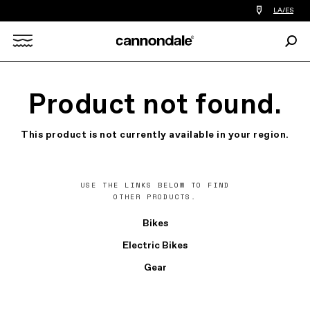
Encontrar
LA/ES
tiedas
de
Busc
bicicletas
Search
cerca
de
mi
X
Product not found.
This product is not currently available in your region.
USE THE LINKS BELOW TO FIND
OTHER PRODUCTS.
Bikes
Electric Bikes
Gear