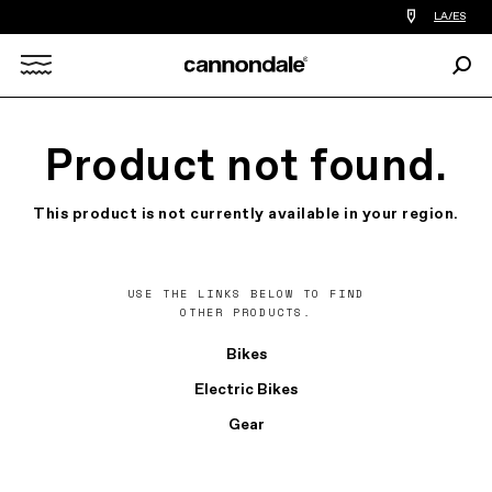
Encontrar
LA/ES
tiedas
de
Busc
bicicletas
Search
cerca
de
mi
X
Product not found.
This product is not currently available in your region.
USE THE LINKS BELOW TO FIND
OTHER PRODUCTS.
Bikes
Electric Bikes
Gear