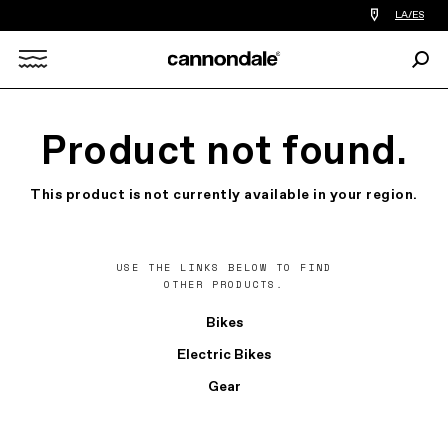
Encontrar
LA/ES
tiedas
de
Busc
bicicletas
Search
cerca
de
mi
X
Product not found.
This product is not currently available in your region.
USE THE LINKS BELOW TO FIND
OTHER PRODUCTS.
Bikes
Electric Bikes
Gear