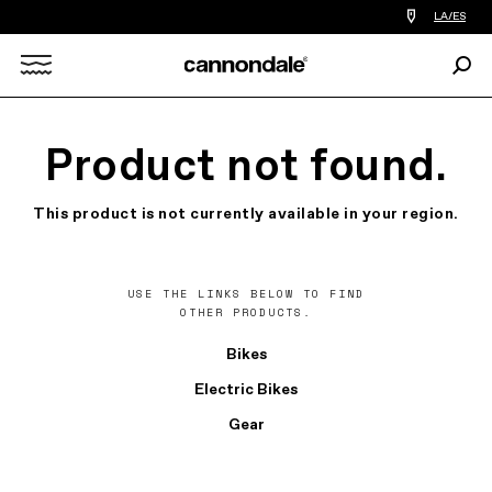
Encontrar
LA/ES
tiedas
de
Busc
bicicletas
Search
cerca
de
mi
X
Product not found.
This product is not currently available in your region.
USE THE LINKS BELOW TO FIND
OTHER PRODUCTS.
Bikes
Electric Bikes
Gear