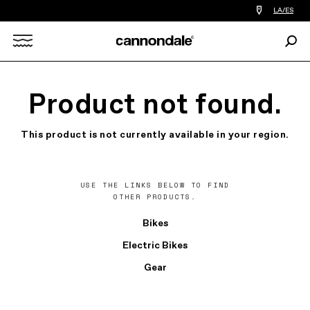
Encontrar
LA/ES
tiedas
de
Busc
bicicletas
Search
cerca
de
mi
X
Product not found.
This product is not currently available in your region.
USE THE LINKS BELOW TO FIND
OTHER PRODUCTS.
Bikes
Electric Bikes
Gear