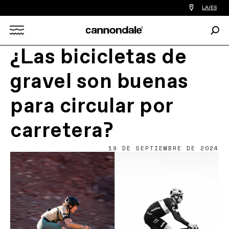
Encontrar
LA/ES
tiedas
de
Busc
bicicletas
Search
cerca
de
¿Las bicicletas de
mi
X
gravel son buenas
para circular por
carretera?
19 DE SEPTIEMBRE DE 2024