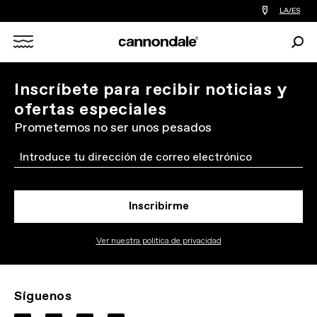
Encontrar
LA/ES
tiedas
de
Busc
bicicletas
Search
cerca
de
mi
X
Inscríbete para recibir noticias y
ofertas especiales
Prometemos no ser unos pesados
Email
Inscribirme
Ver nuestra politica de privacidad
Síguenos