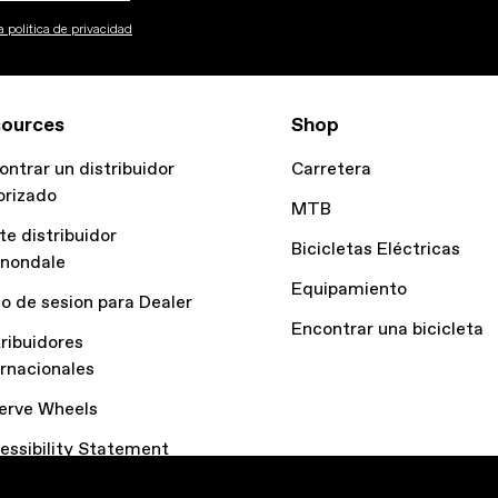
 politica de privacidad
ources
Shop
ontrar un distribuidor
Carretera
orizado
MTB
te distribuidor
Bicicletas Eléctricas
nondale
Equipamiento
io de sesion para Dealer
Encontrar una bicicleta
tribuidores
ernacionales
erve Wheels
essibility Statement
ítica de cookies