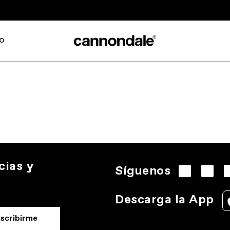
o
cias y
Síguenos
Descarga la App
nscribirme