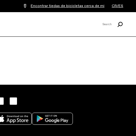
Encontrar tiedas de bicicletas cerca de mi
CR/ES
Buscar
Search
X