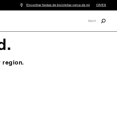
Encontrar tiedas de bicicletas cerca de mi
CR/ES
Buscar
Search
X
d.
 region.
.