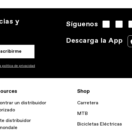
cias y
Síguenos
Descarga la App
nscribirme
 politica de privacidad
ources
Shop
ontrar un distribuidor
Carretera
orizado
MTB
te distribuidor
Bicicletas Eléctricas
nondale