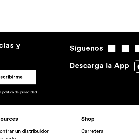
cias y
Síguenos
Descarga la App
nscribirme
 politica de privacidad
ources
Shop
ontrar un distribuidor
Carretera
orizado