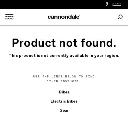
Encontrar
CR/ES
tiedas
de
Busc
bicicletas
Search
cerca
de
mi
X
Product not found.
This product is not currently available in your region.
USE THE LINKS BELOW TO FIND
OTHER PRODUCTS.
Bikes
Electric Bikes
Gear