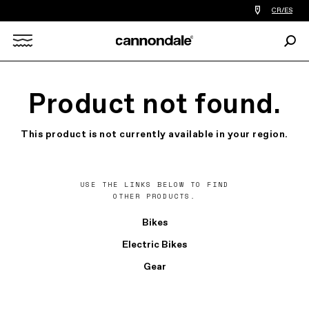
Encontrar
CR/ES
tiedas
de
Busc
bicicletas
Search
cerca
de
mi
X
Product not found.
This product is not currently available in your region.
USE THE LINKS BELOW TO FIND
OTHER PRODUCTS.
Bikes
Electric Bikes
Gear