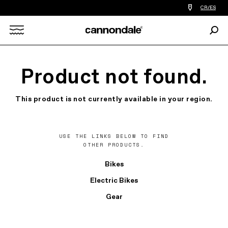
Encontrar
CR/ES
tiedas
de
Busc
bicicletas
Search
cerca
de
mi
X
Product not found.
This product is not currently available in your region.
USE THE LINKS BELOW TO FIND
OTHER PRODUCTS.
Bikes
Electric Bikes
Gear