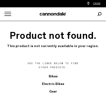
Encontrar
CR/ES
tiedas
de
Busc
bicicletas
Search
cerca
de
mi
X
Product not found.
This product is not currently available in your region.
USE THE LINKS BELOW TO FIND
OTHER PRODUCTS.
Bikes
Electric Bikes
Gear