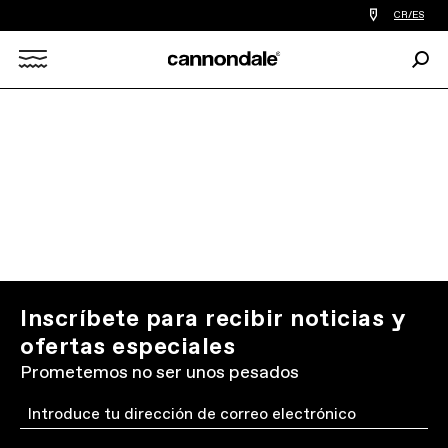
Encontrar
CR/ES
tiedas
de
Busc
bicicletas
Search
cerca
de
mi
X
Inscríbete para recibir noticias y
ofertas especiales
Prometemos no ser unos pesados
Email