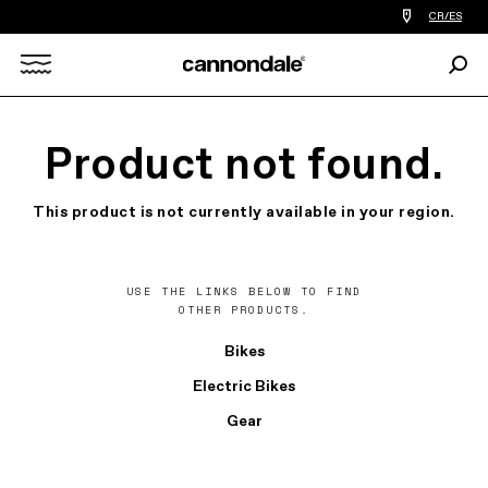
Encontrar
CR/ES
tiedas
de
Busc
bicicletas
Search
cerca
de
mi
X
Product not found.
This product is not currently available in your region.
USE THE LINKS BELOW TO FIND
OTHER PRODUCTS.
Bikes
Electric Bikes
Gear