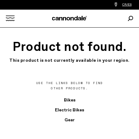
Encontrar
CR/ES
tiedas
de
Busc
bicicletas
Search
cerca
de
mi
X
Product not found.
This product is not currently available in your region.
USE THE LINKS BELOW TO FIND
OTHER PRODUCTS.
Bikes
Electric Bikes
Gear