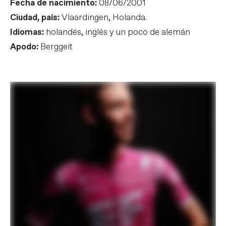
Fecha de nacimiento:
08/06/2001
Ciudad, país:
Vlaardingen, Holanda.
Idiomas:
holandés, inglés y un poco de alemán
Apodo:
Berggeit