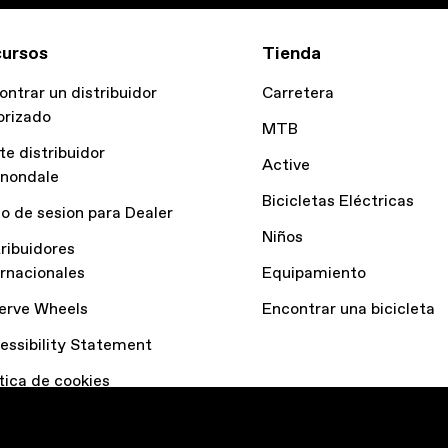
ursos
Tienda
ontrar un distribuidor
Carretera
orizado
MTB
te distribuidor
Active
nondale
Bicicletas Eléctricas
io de sesion para Dealer
Niños
tribuidores
ernacionales
Equipamiento
erve Wheels
Encontrar una bicicleta
essibility Statement
ítica de cookies
laración de datos