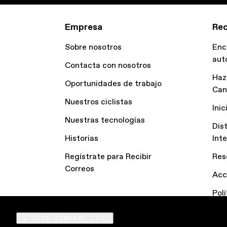
Empresa
Rec
Sobre nosotros
Enc
aut
Contacta con nosotros
Haz
Oportunidades de trabajo
Can
Nuestros ciclistas
Inic
Nuestras tecnologías
Dis
Historias
Int
Regístrate para Recibir
Res
Correos
Acc
Pol
Dec
HIDE COMPARE TOOL
Compare