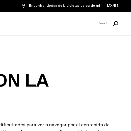
Encontrar tiedas de bicicletas cerca de mi
MX/ES
Buscar
Search
X
ON LA
ificultades para ver o navegar por el contenido de