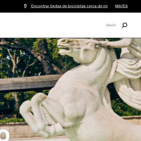
Encontrar tiedas de bicicletas cerca de mi
MX/ES
Buscar
Search
X
o