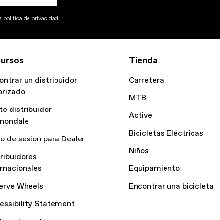
 politica de privacidad
ursos
Tienda
ontrar un distribuidor
Carretera
orizado
MTB
te distribuidor
Active
nondale
Bicicletas Eléctricas
io de sesion para Dealer
Niños
tribuidores
ernacionales
Equipamiento
erve Wheels
Encontrar una bicicleta
essibility Statement