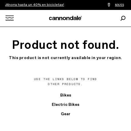
¡Ahorra hasta un 40% en bicicletas!
Encontrar
MX/ES
tiedas
de
Busc
bicicletas
cerca
Search
de
mi
X
Product not found.
This product is not currently available in your region.
USE THE LINKS BELOW TO FIND
OTHER PRODUCTS.
Bikes
Electric Bikes
Gear