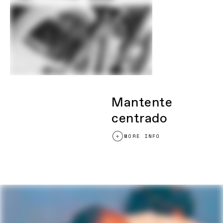
Manillar
Cannondale 2 Flat, butted 2014 Alloy,
31.8mm, 3° rise, 8° sweep, 760mm
Potencia
Cannondale 2, 6061 Alloy, 31.8, 7°
Puños
Cannondale TrailShroom
Sillín
Cannondale Scoop Shallow Sport, steel
rails
Tija sillín
C3 Alloy, 27.2x400mm
Tenga en cuenta que según disponibilidad de
Mantente
componentes y otros factores las especificaciones
podrían estar sujetas a cambios sin notificación
centrado
MORE INFO