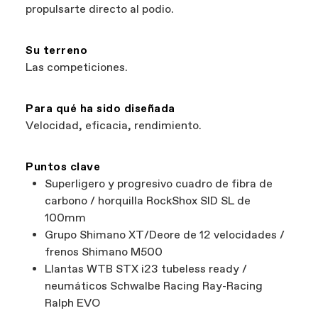
propulsarte directo al podio.
bicicleta: eso sí que es ganar-ganar.
Su terreno
Las competiciones.
Para qué ha sido diseñada
Velocidad, eficacia, rendimiento.
Puntos clave
Superligero y progresivo cuadro de fibra de
carbono / horquilla RockShox SID SL de
100mm
Grupo Shimano XT/Deore de 12 velocidades /
frenos Shimano M500
Llantas WTB STX i23 tubeless ready /
neumáticos Schwalbe Racing Ray-Racing
Ralph EVO