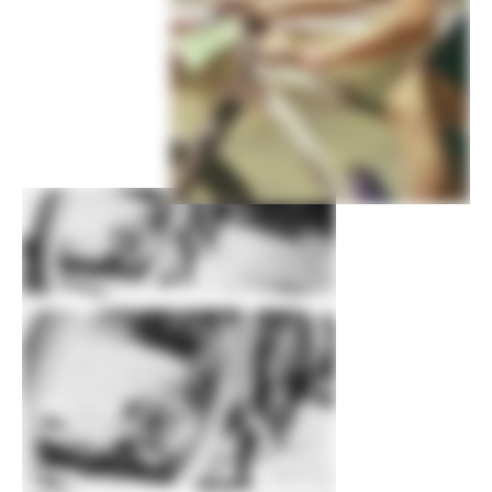
160/160mm RT54 rotors
Manetas de freno
Shimano MT500 hydraulic disc
RUEDAS
Llantas
WTB STX i23, 32h, tubeless ready
Radios
DT Swiss Champion 2.0
Medida de la
2.25
cubierta
Medida de rueda
29
Bujes
(F) Shimano MT410, 15x110mm thru-
axle / (R) Shimano MT410, 12x148mm
thru-axle
Cubiertas
(F) Schwalbe Racing Ray EVO, 29x2.25",
Twinskin, tubeless ready, (R) Schwalbe
Racing Ralph EVO, 29x2.25", SnakeSkin,
Addix compound, tubeless ready
Cubierta delantera
Schwalbe Racing Ray EVO, 29x2.25",
Twinskin, tubeless ready
Cubierta trasera
Schwalbe Racing Ray EVO, 29x2.25",
Twinskin, tubeless ready
COMPONENTES