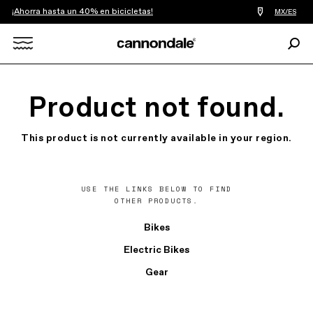
¡Ahorra hasta un 40% en bicicletas!
Encontrar
MX/ES
tiedas
de
Busc
bicicletas
cerca
Search
de
mi
X
Product not found.
This product is not currently available in your region.
USE THE LINKS BELOW TO FIND
OTHER PRODUCTS.
Bikes
Electric Bikes
Gear