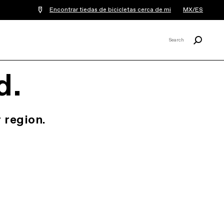
Encontrar tiedas de bicicletas cerca de mi
MX/ES
Buscar
Search
X
d.
 region.
.