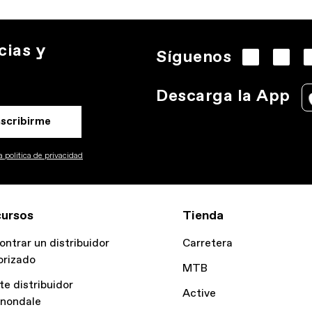
cias y
Síguenos
Descarga la App
nscribirme
 politica de privacidad
ursos
Tienda
ontrar un distribuidor
Carretera
orizado
MTB
te distribuidor
Active
nondale