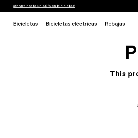
¡Ahorra hasta un 40% en bicicletas!
Bicicletas
Bicicletas eléctricas
Rebajas
P
This pr