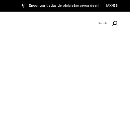
Encontrar tiedas de bicicletas cerca de mi
MX/ES
Buscar
Search
X
SuperSix EVO LAB71
Team Changeout
Frameset
$99,900
Nuestro cuadro de carretera más
avanzado para la competición y la bici
elegida por nuestros equipos profesionales
EF. Construido en carbono ...
Leer más
COLOR:
RBX