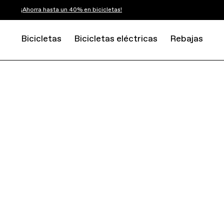
¡Ahorra hasta un 40% en bicicletas!
Bicicletas
Bicicletas eléctricas
Rebajas
ROAD
RACE
SUPERSIX EVO