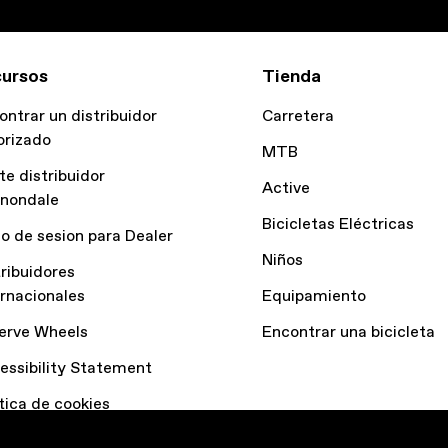
ursos
Tienda
ontrar un distribuidor
Carretera
orizado
MTB
te distribuidor
Active
nondale
Bicicletas Eléctricas
io de sesion para Dealer
Niños
tribuidores
ernacionales
Equipamiento
erve Wheels
Encontrar una bicicleta
essibility Statement
ítica de cookies
laración de datos