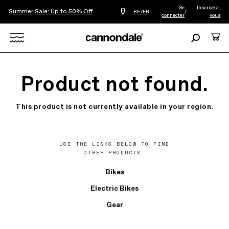
Se
Inscrivez-
Summer Sale: Up to 50% Off
Trouver
BE/FR
/
connecter
vous
le
revendeur
le
Recherche
Panie
plus
Search
proche
de
chez
X
vous
Product not found.
This product is not currently available in your region.
USE THE LINKS BELOW TO FIND
OTHER PRODUCTS.
Bikes
Electric Bikes
Gear