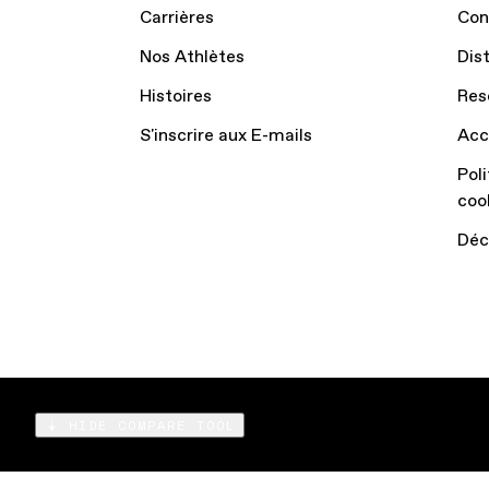
Carrières
Con
Nos Athlètes
Dis
Histoires
Res
S'inscrire aux E-mails
Acc
Poli
coo
Déc
HIDE COMPARE TOOL
Compare
Products