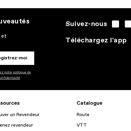
ouveautés
Suivez-nous
 et
Téléchargez l'app
egistrez-moi
z notre politique de
onfidentialité
sources
Catalogue
uver un Revendeur
Route
enez revendeur
VTT