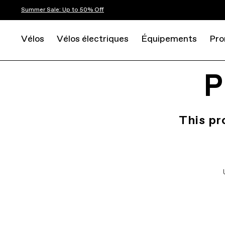
Summer Sale: Up to 50% Off
Vélos
Vélos électriques
Équipements
Pro
P
This pr