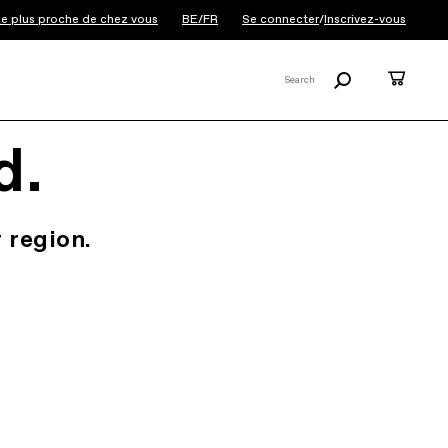
le plus proche de chez vous
BE/FR
Se connecter
/
Inscrivez-vous
Recherche
Panier
Search
X
d.
 region.
.