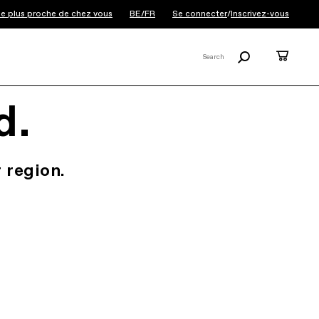
le plus proche de chez vous
BE/FR
Se connecter
/
Inscrivez-vous
Recherche
Panier
Search
X
d.
 region.
.