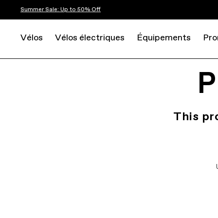
Summer Sale: Up to 50% Off
Vélos
Vélos électriques
Équipements
Pro
P
This pr