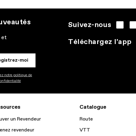
ouveautés
Suivez-nous
 et
Téléchargez l'app
egistrez-moi
z notre politique de
onfidentialité
sources
Catalogue
uver un Revendeur
Route
enez revendeur
VTT