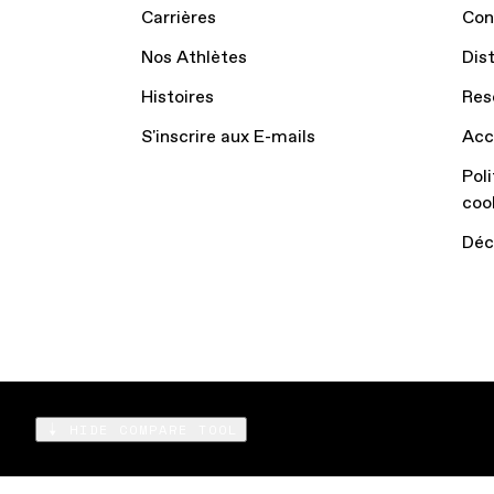
Carrières
Con
Nos Athlètes
Dis
Histoires
Res
S'inscrire aux E-mails
Acc
Poli
coo
Déc
HIDE COMPARE TOOL
Compare
Products