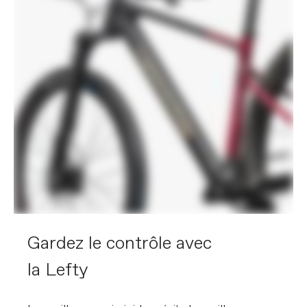
EXTRA
Extra 1
Tubeless valve stems, SRAM AXS
charger
VEUILLEZ NOTER QUE LES SPECIFICATIONS SONT
SUJETTES A CHANGEMENT SANS PREAVIS, BASES
SUR LA DISPONIBILITE DES COMPOSANTS ET
AUTRES FACTEURS.
Gardez le contrôle avec
la Lefty