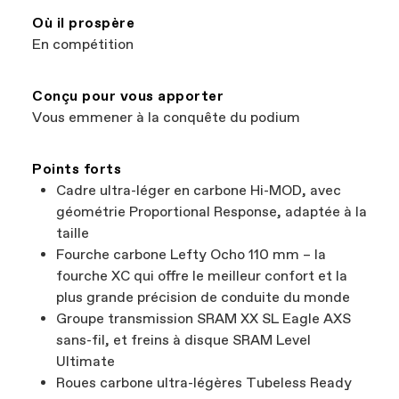
agréé. Pour effectuer une demande de garantie
concernant les équipements ou accessoires
Où il prospère
Cannondale, contactez le service clients
En compétition
Cannondale au
00800 32132123
.
Conçu pour vous apporter
Vous emmener à la conquête du podium
Points forts
Cadre ultra-léger en carbone Hi-MOD, avec
géométrie Proportional Response, adaptée à la
taille
Fourche carbone Lefty Ocho 110 mm – la
fourche XC qui offre le meilleur confort et la
plus grande précision de conduite du monde
Groupe transmission SRAM XX SL Eagle AXS
sans-fil, et freins à disque SRAM Level
Ultimate
Roues carbone ultra-légères Tubeless Ready