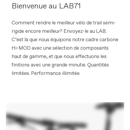
Jante
HollowGram 25, Superlight Hi-Impact
Bienvenue au LAB71
Carbon, 28h, 25mm inner width, tubeless
ready
Rayons
DT Swiss Competition Race, straight-
pull
Comment rendre le meilleur vélo de trail semi-
Taille de pneu
2.4
rigide encore meilleur? Envoyez-le au LAB.
Taille de roue
29
C’est là que nous équipons notre cadre carbone
Moyeux
(F) HollowGram Lefty 60 / (R)
HollowGram w/DT Swiss Star Ratchet
Hi-MOD avec une sélection de composants
internals, 12x148mm thru-axle
haut de gamme, et que nous effectuons les
Pneus
(F) Maxxis Rekon Race WT 29x2.4", EXO
Protection, tubeless ready / (R) Maxxis
finitions avec une grande minutie. Quantités
Aspen WT 29x2.4", EXO Protection,
tubeless ready
limitées. Performance illimitée.
COMPOSANTS
Guidon
Cannondale 1 Flat, Carbon, 31.8mm, 9°
backsweep, 760mm
Potence
Cannondale 1, 7075 Alloy, 1-1/8", 31.8, 7°
Poignees
Cannondale XC Silicone
Selle
Prologo Dimension NDR, Tirox rails
Tige de selle
C1 Carbon, 27.2x400mm