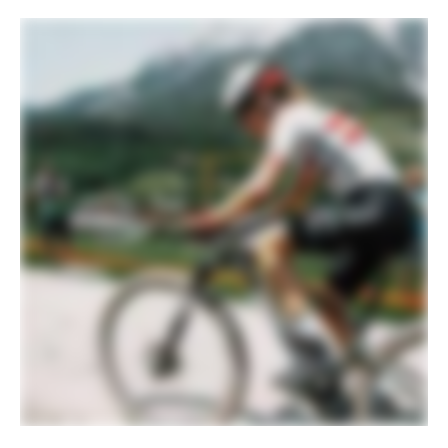
Chamber Damper with remote lockout,
OppO Spring System, tapered steerer,
50mm offset
Jeu de direction
Integrated Sealed Bearing, Tapered
PÉDALIER
Derailleur Arriere
SRAM XX SL Eagle AXS, T-Type
Manettes
SRAM AXS T-Type Pod Ultimate
Controller
Chaine
SRAM XX SL, T-Type, 12-speed
Pedalier
SRAM XX SL T-Type, 34T
Cassette
SRAM XX SL Eagle, 10-52, T-Type, 12-
speed
Boitier de pedalier
SRAM PF30 MTB83, Ceramic
LES FREINS
Disques de freins
SRAM Level Ultimate hydraulic disc,
180/160mm CenterLine rotors
Leviers de freins
SRAM Level Ultimate, carbon levers
ROUES