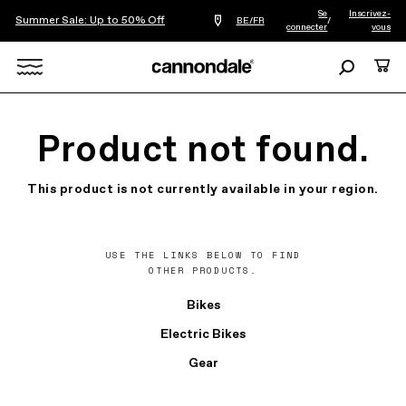
Se
Inscrivez-
Summer Sale: Up to 50% Off
Trouver
BE/FR
/
connecter
vous
le
revendeur
le
Recherche
Panie
plus
Search
proche
de
chez
X
vous
Product not found.
This product is not currently available in your region.
USE THE LINKS BELOW TO FIND
OTHER PRODUCTS.
Bikes
Electric Bikes
Gear