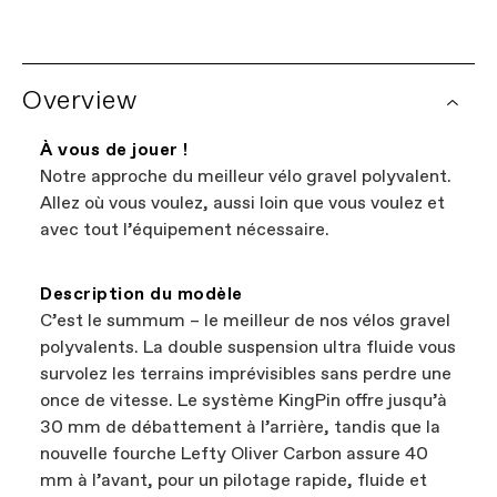
garantie à vie limitée sur le cadre, et une
Réseau de Revendeurs Mondial
garantie d’un an sur tous les composants
Utilisez notre outil de recherche de magasins de vélos
, le
Cannondale.
moyen le plus simple de trouver les magasins près de
Overview
chez vous qui vendent des vélos Cannondale. Tous les
Voir les détails complets de la politique de
magasins présentés sur notre site web sont des
garantie
. Certains composants bénéficient
revendeurs indépendants agréés par Cannondale, ce qui
d’une garantie supplémentaire fournie par le
À vous de jouer !
vous permet de soutenir les entreprises locales tout en
fabricant du composant.
Notre approche du meilleur vélo gravel polyvalent.
trouvant le meilleur vélo ; une véritable situation
Allez où vous voulez, aussi loin que vous voulez et
gagnant-gagnant !
Les demandes de garantie pour les vélos sont
avec tout l’équipement nécessaire.
traitées par votre revendeur Cannondale
agréé. Pour effectuer une demande de garantie
concernant les équipements ou accessoires
Description du modèle
Cannondale, contactez le service clients
C’est le summum – le meilleur de nos vélos gravel
Cannondale au
00800 32132123
.
polyvalents. La double suspension ultra fluide vous
survolez les terrains imprévisibles sans perdre une
once de vitesse. Le système KingPin offre jusqu’à
30 mm de débattement à l’arrière, tandis que la
nouvelle fourche Lefty Oliver Carbon assure 40
mm à l’avant, pour un pilotage rapide, fluide et