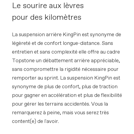
EXTRA
Le sourire aux lèvres
Extra 1
Large StashBag downtube storage bag,
Reserve Fillmore tubeless valve stems,
pour des kilomètres
SRAM AXS charger, Conceal Stem
accessory/computer mount
(Garmin/Wahoo)
La suspension arrière KingPin est synonyme de
légèreté et de confort longue-distance. Sans
VEUILLEZ NOTER QUE LES SPECIFICATIONS SONT
entretien et sans complexité elle offre au cadre
SUJETTES A CHANGEMENT SANS PREAVIS, BASES
SUR LA DISPONIBILITE DES COMPOSANTS ET
Topstone un débattement arrière appréciable,
AUTRES FACTEURS.
sans compromettre la rigidité nécessaire pour
remporter au sprint. La suspension KingPin est
synonyme de plus de confort, plus de traction
pour gagner en accélération et plus de flexibilité
pour gérer les terrains accidentés. Vous la
remarquerez à peine, mais vous serez très
content(e) de l'avoir.