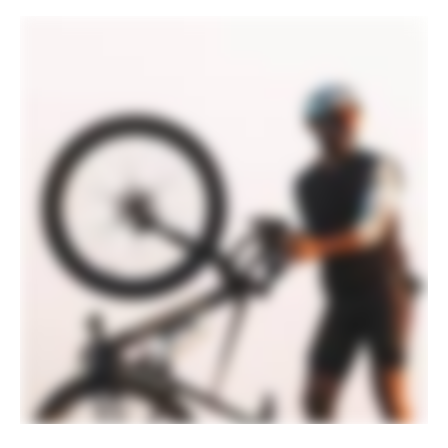
Jante
Reserve 40 I 44 GR Carbon, Turbulent
Aero Tech, 24h, tubeless ready
Rayons
Sapim CX-Ray Aero straight pull
Taille de pneu
44
Taille de roue
700c
Moyeux
(F) Lefty 50, 6-Bolt / (R) DT Swiss 350,
12x142mm centerlock
Pneus
WTB Vulpine TCS Light, 700x45c,
tubeless ready
COMPOSANTS
Guidon
Easton EC90 AX Carbon, 16 deg flare,
125mm drop: 400mm (47cm), 420mm
(51-54), 440mm (56-61cm)
Potence
Cannondale C1 Conceal, Alloy, 31.8, -6°:
70mm (47-51m), 80mm (54cm), 90mm
(56-58cm), 100mm (61cm)
Poignees
Cannondale KnurlCork, 2.7mm
Selle
Fizik Terra Argo X3, Kium rails
Tige de selle
Cannondale SAVE Carbon, 27.2x350mm
(47-58), 400mm (61)