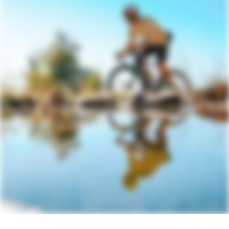
Over tune, ISO High-Ride air spring,
tapered steerer, 700c, 55mm offset
Jeu de direction
Acros IS52/40 ICR
PÉDALIER
Derailleur Arriere
SRAM XO Eagle AXS Transmission
Manettes
SRAM Force AXS
Chaine
SRAM XO Transmission Flattop, 12-
speed
Pedalier
SRAM Force XPLR, 42T
Cassette
SRAM XS-1275 Eagle Transmission, 10-
52, 12-speed
Boitier de pedalier
SRAM DUB BSA Road 68 Wide
LES FREINS
Disques de freins
SRAM Force hydraulic disc, 160/160mm
CenterLine X 6-bolt front, centerlock
rear rotors
Leviers de freins
SRAM Force AXS hydraulic disc
ROUES